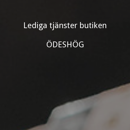
Lediga tjänster butiken
Lediga tjänster butiken
ÖDESHÖG
ÖDESHÖG