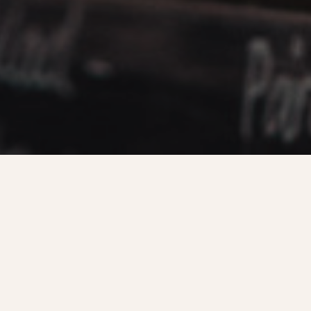
För tillfället finns det inga
lediga
tjänster i butiken i Ödeshög.