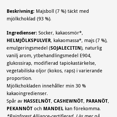
Beskrivning:
Majsboll (7 %) täckt med
mjölkchoklad (93 %).
Ingredienser:
Socker, kakaosmör*,
HELMJÖLKSPULVER
, kakaomassa*, majs (7 %),
emulgeringsmedel (
SOJALECITIN
), naturlig
vanilj arom, ytbehandlingsmedel E904,
glukossirap, modifierad tapiokastärkelse,
vegetabiliska oljor (kokos, raps) i varierande
proportion.
Mjölkchokladen innehåller min 30 %
kakaoingredienser.
Spår av
HASSELNÖT
,
CASHEWNÖT
,
PARANÖT
,
PEKANNÖT
och
MANDEL
kan förekomma.
*Rainforest Alliance-certifierad. Läs mer på