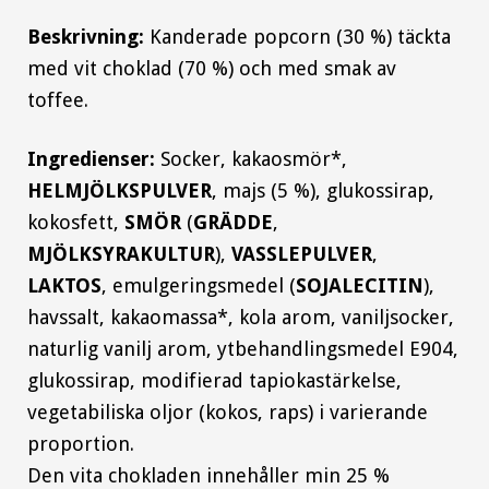
Beskrivning:
Kanderade popcorn (30 %) täckta
med vit choklad (70 %) och med smak av
toffee.
Ingredienser:
Socker, kakaosmör*,
HELMJÖLKSPULVER
, majs (5 %), glukossirap,
kokosfett,
SMÖR
(
GRÄDDE
,
MJÖLKSYRAKULTUR
),
VASSLEPULVER
,
LAKTOS
, emulgeringsmedel (
SOJALECITIN
),
havssalt, kakaomassa*, kola arom, vaniljsocker,
naturlig vanilj arom, ytbehandlingsmedel E904,
glukossirap, modifierad tapiokastärkelse,
vegetabiliska oljor (kokos, raps) i varierande
proportion.
Den vita chokladen innehåller min 25 %